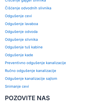
Čišćenje gajger slivnika
Čišćenje odvodnih slivnika
Odgušenje cevi
Odgušenje lavaboa
Odgušenje odvoda
Odgušenje slivnika
Odgušenje tuš kabine
Odgušenje kade
Preventivno odgušenje kanalizacije
Ručno odgušenje kanalizacije
Odgušenje kanalizacije sajlom
Snimanje cevi
POZOVITE NAS