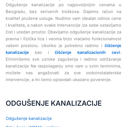
Odgušenje kanalizacije po najpovoljnijim cenama u
Beogradu, bez skrivenih troškova. Dajemo račun na
kvalitet pružene usluge. Nudimo vam idealan odnos cene
i kvaliteta, a nakon svake intervencije iza sebe ostavljamo
čist i uredan prostor. Obavljamo odgušenje kanalizacije za
pravna i fizička lica i veoma brzo vraćamo funkcionalnost
vašem prostoru. Ukoliko je potrebno radimo i
čišćenje
kanalizacije
kao i
čišćenje kanalizacionih cevi
.
Eliminišemo sve uzroke zagušenja i radimo održavanje
kanalizacije Na raspolaganju smo vam u svim terminima,
možete nas angažovati za sve vodoinstalaterske
intervencije, a mi ćemo opravdati ukazano poverenje.
ODGUŠENJE KANALIZACIJE
Odgušenje kanalizacije