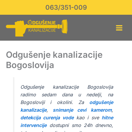
Skip
063/351-009
to
content
Odgušenje kanalizacije
Bogoslovija
Odgušenje kanalizacije Bogoslovija
radimo sedam dana u nedelji, na
Bogosloviji i okolini. Za
odgušenje
kanalizacije
,
snimanje cevi kamerom
,
detekcija curenja vode
kao i sve
hitne
intervencije
dostupni smo 24h dnevno,