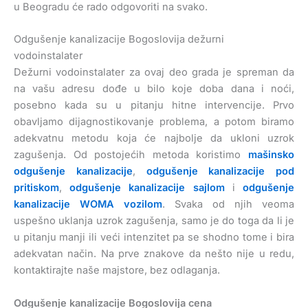
u Beogradu će rado odgovoriti na svako.
Odgušenje kanalizacije Bogoslovija dežurni
vodoinstalater
Dežurni vodoinstalater za ovaj deo grada je spreman da
na vašu adresu dođe u bilo koje doba dana i noći,
posebno kada su u pitanju hitne intervencije. Prvo
obavljamo dijagnostikovanje problema, a potom biramo
adekvatnu metodu koja će najbolje da ukloni uzrok
zagušenja. Od postojećih metoda koristimo
mašinsko
odgušenje kanalizacije
,
odgušenje kanalizacije pod
pritiskom
,
odgušenje kanalizacije sajlom
i
odgušenje
kanalizacije WOMA vozilom
. Svaka od njih veoma
uspešno uklanja uzrok zagušenja, samo je do toga da li je
u pitanju manji ili veći intenzitet pa se shodno tome i bira
adekvatan način. Na prve znakove da nešto nije u redu,
kontaktirajte naše majstore, bez odlaganja.
Odgušenje kanalizacije Bogoslovija cena