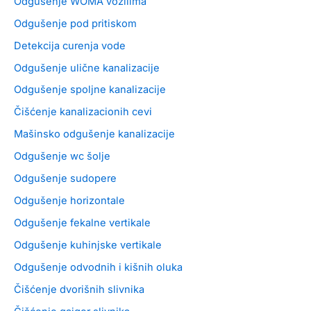
Odgušenje WOMA vozilima
Odgušenje pod pritiskom
Detekcija curenja vode
Odgušenje ulične kanalizacije
Odgušenje spoljne kanalizacije
Čišćenje kanalizacionih cevi
Mašinsko odgušenje kanalizacije
Odgušenje wc šolje
Odgušenje sudopere
Odgušenje horizontale
Odgušenje fekalne vertikale
Odgušenje kuhinjske vertikale
Odgušenje odvodnih i kišnih oluka
Čišćenje dvorišnih slivnika