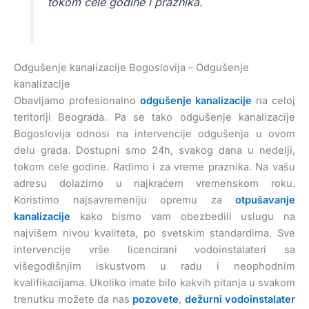
tokom cele godine i praznika.
Odgušenje kanalizacije Bogoslovija – Odgušenje
kanalizacije
Obavljamo profesionalno
odgušenje kanalizacije
na celoj
teritoriji Beograda. Pa se tako odgušenje kanalizacije
Bogoslovija odnosi na intervencije odgušenja u ovom
delu grada. Dostupni smo 24h, svakog dana u nedelji,
tokom cele godine. Radimo i za vreme praznika. Na vašu
adresu dolazimo u najkraćem vremenskom roku.
Koristimo najsavremeniju opremu za
otpušavanje
kanalizacije
kako bismo vam obezbedili uslugu na
najvišem nivou kvaliteta, po svetskim standardima. Sve
intervencije vrše licencirani vodoinstalateri sa
višegodišnjim iskustvom u radu i neophodnim
kvalifikacijama. Ukoliko imate bilo kakvih pitanja u svakom
trenutku možete da nas
pozovete
,
dežurni vodoinstalater