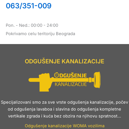
063/351-009
Pon. - Ned.: 00:00 - 24:00
Pokrivamo celu teritoriju Beograda
ODGUŠENJE KANALIZACIJE
Specijalizovani smo za sve vrste odgušenja kanalizacije, počev
od odgušenja lavaboa i slavina do odgušenja kompletne
vertikale zgrada i kuća bez obzira na njihovu spratnost…
Odgušenje kanalizacije WOMA vozilima