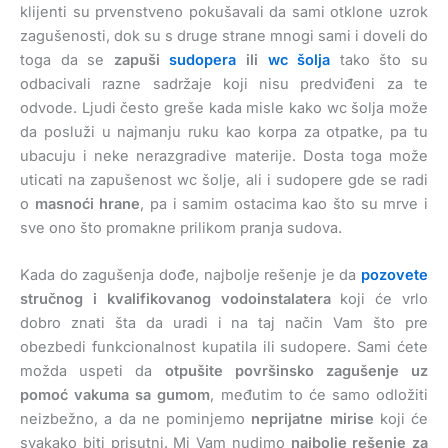
klijenti su prvenstveno pokušavali da sami otklone uzrok
zagušenosti, dok su s druge strane mnogi sami i doveli do
toga da se
zapuši
sudopera
ili
wc šolja
tako što su
odbacivali razne sadržaje koji nisu predviđeni za te
odvode. Ljudi često greše kada misle kako wc šolja može
da posluži u najmanju ruku kao korpa za otpatke, pa tu
ubacuju i neke nerazgradive materije. Dosta toga može
uticati na zapušenost wc šolje, ali i sudopere gde se radi
o
masnoći hrane
, pa i samim ostacima kao što su mrve i
sve ono što promakne prilikom pranja sudova.
Kada do zagušenja dođe, najbolje rešenje je da
pozovete
stručnog i kvalifikovanog vodoinstalatera
koji će vrlo
dobro znati šta da uradi i na taj način Vam što pre
obezbedi funkcionalnost kupatila ili sudopere. Sami ćete
možda uspeti da
otpušite površinsko zagušenje uz
pomoć vakuma sa gumom
, međutim to će samo odložiti
neizbežno, a da ne pominjemo
neprijatne mirise
koji će
svakako biti prisutni. Mi Vam nudimo
najbolje rešenje za