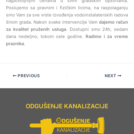
najpovoljnijim cenama u svim gradskim opštinama.
Poslujemo sa pravnim i fizičkim licima, na raspolaganju
smo Vam za sve vrste izvođenja vodoinstalaterskih radova
širom grada. Nakon svake intervencije Vam
dajemo račun
za kvalitet pruženih usluga
. Dostupni smo 24h, sedam
dana nedeljno, tokom cele godine.
Radimo i za vreme
praznika
.
PREVIOUS
NEXT
ODGUŠENJE KANALIZACIJE