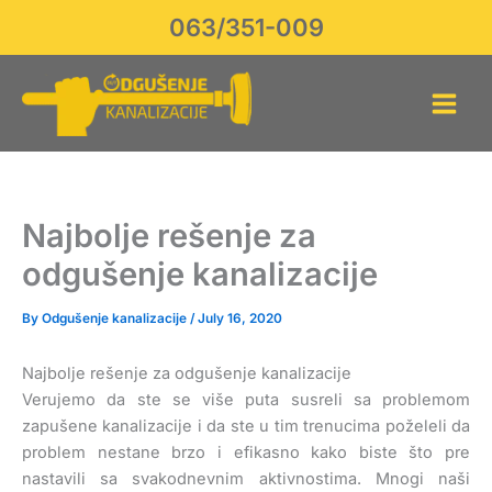
Skip
063/351-009
to
content
Najbolje rešenje za
odgušenje kanalizacije
By
Odgušenje kanalizacije
/
July 16, 2020
Najbolje rešenje za odgušenje kanalizacije
Verujemo da ste se više puta susreli sa problemom
zapušene kanalizacije i da ste u tim trenucima poželeli da
problem nestane brzo i efikasno kako biste što pre
nastavili sa svakodnevnim aktivnostima. Mnogi naši