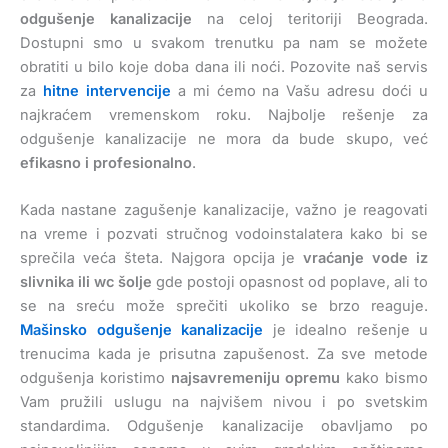
odgušenje kanalizacije
na celoj teritoriji Beograda.
Dostupni smo u svakom trenutku pa nam se možete
obratiti u bilo koje doba dana ili noći. Pozovite naš servis
za
hitne intervencije
a mi ćemo na Vašu adresu doći u
najkraćem vremenskom roku. Najbolje rešenje za
odgušenje kanalizacije ne mora da bude skupo, već
efikasno i profesionalno
.
Kada nastane zagušenje kanalizacije, važno je reagovati
na vreme i pozvati stručnog vodoinstalatera kako bi se
sprečila veća šteta. Najgora opcija je
vraćanje vode iz
slivnika ili wc šolje
gde postoji opasnost od poplave, ali to
se na sreću može sprečiti ukoliko se brzo reaguje.
Mašinsko odgušenje kanalizacije
je idealno rešenje u
trenucima kada je prisutna zapušenost. Za sve metode
odgušenja koristimo
najsavremeniju opremu
kako bismo
Vam pružili uslugu na najvišem nivou i po svetskim
standardima. Odgušenje kanalizacije obavljamo po