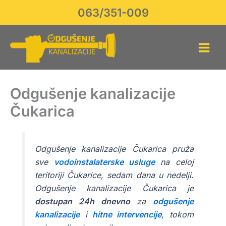
Skip
063/351-009
to
content
Odgušenje kanalizacije
Čukarica
Odgušenje kanalizacije Čukarica pruža
sve
vodoinstalaterske usluge
na celoj
teritoriji Čukarice, sedam dana u nedelji.
Odgušenje kanalizacije Čukarica je
dostupan 24h dnevno
za
odgušenje
kanalizacije
i
hitne intervencije
, tokom