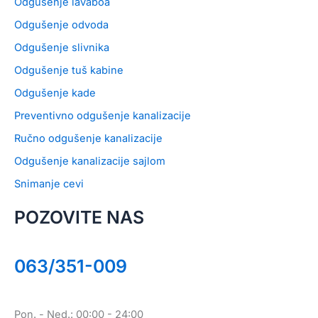
Odgušenje lavaboa
Odgušenje odvoda
Odgušenje slivnika
Odgušenje tuš kabine
Odgušenje kade
Preventivno odgušenje kanalizacije
Ručno odgušenje kanalizacije
Odgušenje kanalizacije sajlom
Snimanje cevi
POZOVITE NAS
063/351-009
Pon. - Ned.: 00:00 - 24:00