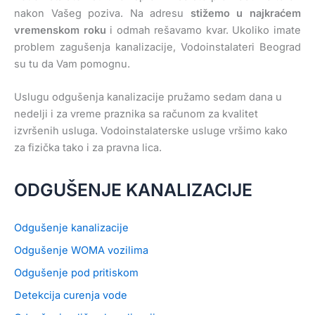
nakon Vašeg poziva. Na adresu
stižemo u najkraćem
vremenskom roku
i odmah rešavamo kvar. Ukoliko imate
problem zagušenja kanalizacije, Vodoinstalateri Beograd
su tu da Vam pomognu.
Uslugu odgušenja kanalizacije pružamo sedam dana u
nedelji i za vreme praznika sa računom za kvalitet
izvršenih usluga. Vodoinstalaterske usluge vršimo kako
za fizička tako i za pravna lica.
ODGUŠENJE KANALIZACIJE
Odgušenje kanalizacije
Odgušenje WOMA vozilima
Odgušenje pod pritiskom
Detekcija curenja vode