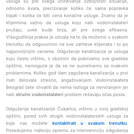
usluga su pre svega utvrđivanje ozbiljnosti situacije,
odnosno kvara, preciziranje koliko će sama popravka
trajati i kolika će biti cena konačne usluge. Znamo da je
klijentima važno da usluga koju naši vodoinstalateri
pružaju, uvek bude brza, ali pre svega efikasna.
Višegodišnja praksa je uticala na to da možemo u svakom
trenutku da odgovorimo na sve zahteve klijenata i to po
najpovoljnijim cenama. Odgušenje kanalizacije je usluga
koju često vršimo, s obzirom da pokrivamo sve gradske
opštine, nemoguće je da se ne susretnemo sa ovakvim
problemima. Koliko god Vam zagušena kanalizacija u prvi
mah delovala stresno, angažovanjem Vodoinstalatera
Beograd ćete shvatiti da nema razloga za nerviranjem jer
naši
stručni vodoinstalateri
problem rešavaju očas posla.
Odgušenje kanalizacije Čukarica, vršimo u ovoj gradskoj
opštini, pored svih drugih vodoinstalaterskih usluga za
koje nas možete
kontaktirati u svakom trenutku
.
Posedujemo najbolju opremu za intervennciju odgušenja