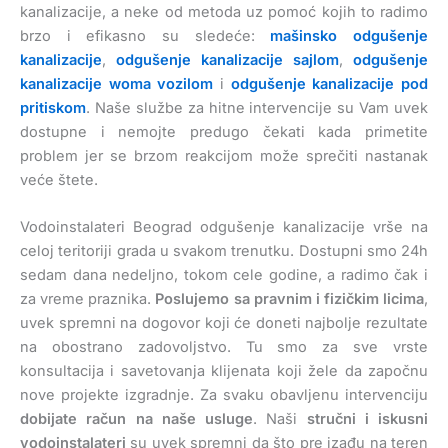
kanalizacije, a neke od metoda uz pomoć kojih to radimo
brzo i efikasno su sledeće:
mašinsko odgušenje
kanalizacije
,
odgušenje kanalizacije sajlom
,
odgušenje
kanalizacije woma vozilom
i
odgušenje kanalizacije pod
pritiskom
. Naše službe za hitne intervencije su Vam uvek
dostupne i nemojte predugo čekati kada primetite
problem jer se brzom reakcijom može sprečiti nastanak
veće štete.
Vodoinstalateri Beograd odgušenje kanalizacije vrše na
celoj teritoriji grada u svakom trenutku. Dostupni smo 24h
sedam dana nedeljno, tokom cele godine, a radimo čak i
za vreme praznika.
Poslujemo sa pravnim i fizičkim licima
,
uvek spremni na dogovor koji će doneti najbolje rezultate
na obostrano zadovoljstvo. Tu smo za sve vrste
konsultacija i savetovanja klijenata koji žele da započnu
nove projekte izgradnje. Za svaku obavljenu intervenciju
dobijate račun na naše usluge
. Naši
stručni i iskusni
vodoinstalateri
su uvek spremni da što pre izađu na teren