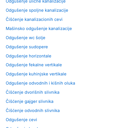
Odgušenje ulične kanalizacije
Odgušenje spoljne kanalizacije
Čišćenje kanalizacionih cevi
Mašinsko odgušenje kanalizacije
Odgušenje wc šolje
Odgušenje sudopere
Odgušenje horizontale
Odgušenje fekalne vertikale
Odgušenje kuhinjske vertikale
Odgušenje odvodnih i kišnih oluka
Čišćenje dvorišnih slivnika
Čišćenje gajger slivnika
Čišćenje odvodnih slivnika
Odgušenje cevi