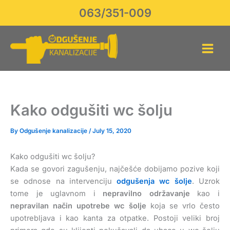
Skip
063/351-009
to
content
Kako odgušiti wc šolju
By
Odgušenje kanalizacije
/
July 15, 2020
Kako odgušiti wc šolju?
Kada se govori zagušenju, najčešće dobijamo pozive koji
se odnose na intervenciju
odgušenja wc šolje
. Uzrok
tome je uglavnom i
nepravilno održavanje
kao i
nepravilan način upotrebe wc šolje
koja se vrlo često
upotrebljava i kao kanta za otpatke. Postoji veliki broj