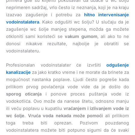
primera gde su klijenti pokušavali da ubace u wc šolju
neprimeren sadržaj, vrlo često iz neznanja, koji je na kraju
izazvao zagušenje i potrebu za
hitno intervenisanje
vodoinstalatera
. Kako odgušiti wc šolju? U slučaju da je
zagušenje wc šolje manjeg stepena, možda ga možete
otkloniti sami koristeći se
vakum gumom
, ali ako to ne
donosi nikakve rezultate, najbolje je obratiti se
vodoinstalateru.
Profesionalan vodoinstalater će izvršiti
odgušenje
kanalizacije
za jako kratko vreme i ne morate da brinete za
mogućnost nastanka poplave. Ljudi često pogreše kada
prilikom prvog povlačenja vode vide da je došlo do
sporog oticanja
i ponove proces puštanja vode iz
vodokotlića. Ovo može da nanese štetu, odnosno manju
ili veću poplavu u kupatilu
vraćanjem i izlivanjem vode iz
wc šolje
.
Vruća voda nekada može pomoći
ali prilikom
toga treba biti oprezan. Pozivom pouzdanog
vodoinstalatera možete biti potpuno sigurni da će svaki