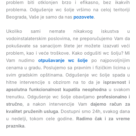
problem biti otklonjen brzo i efikasno, bez ikakvih
problema. Odgušenje wc šolje vršimo na celoj teritoriji
Beograda, Vaše je samo da nas
pozovete
.
Ukoliko sami nemate nikakvog iskustva u
vodoinstalaterskim poslovima, ne preporučujemo Vam da
pokušavate sa sanacijom štete jer možete izazvati veći
problem, kao i veće troškove. Kako odgušiti wc šolju? Mi
Vam nudimo
otpušavanje wc šolje
po najpovoljnijim
cenama u gradu. Poslujemo sa pravnim i fizičkim licima u
svim gradskim opštinama. Odgušenje wc šolje spada u
hitne intervencije s obzirom na to da je
ispravnost i
apsolutna funkcionalnost kupatila neophodna
u svakom
trenutku. Odgušenje wc šolje obavljamo
profesionalno i
stručno
, a nakon intervencije Vam
dajemo račun za
kvalitet pruženih usluga
. Dostupni smo 24h, svakog dana
u nedelji, tokom cele godine.
Radimo čak i za vreme
praznika
.