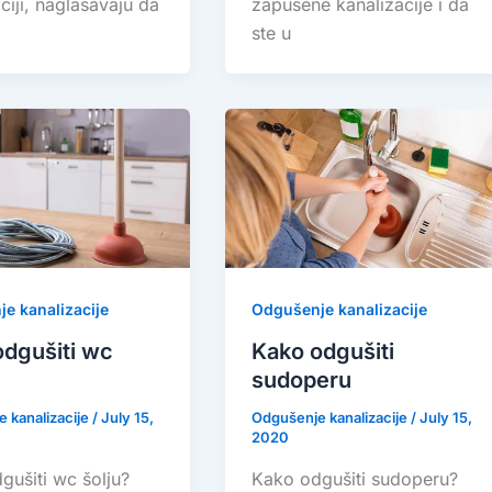
ciji, naglašavaju da
zapušene kanalizacije i da
ste u
e kanalizacije
Odgušenje kanalizacije
odgušiti wc
Kako odgušiti
sudoperu
 kanalizacije
/
July 15,
Odgušenje kanalizacije
/
July 15,
2020
gušiti wc šolju?
Kako odgušiti sudoperu?