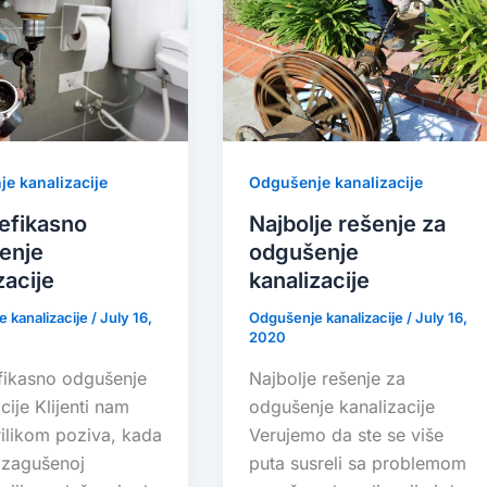
e kanalizacije
Odgušenje kanalizacije
 efikasno
Najbolje rešenje za
enje
odgušenje
zacije
kanalizacije
 kanalizacije
/
July 16,
Odgušenje kanalizacije
/
July 16,
2020
efikasno odgušenje
Najbolje rešenje za
cije Klijenti nam
odgušenje kanalizacije
rilikom poziva, kada
Verujemo da ste se više
o zagušenoj
puta susreli sa problemom