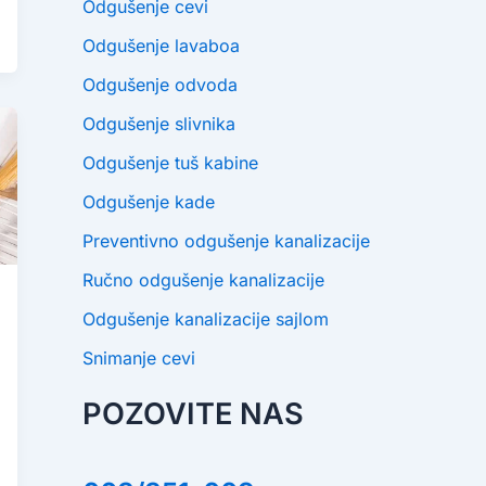
Odgušenje cevi
Odgušenje lavaboa
Odgušenje odvoda
Odgušenje slivnika
Odgušenje tuš kabine
Odgušenje kade
Preventivno odgušenje kanalizacije
Ručno odgušenje kanalizacije
Odgušenje kanalizacije sajlom
Snimanje cevi
POZOVITE NAS