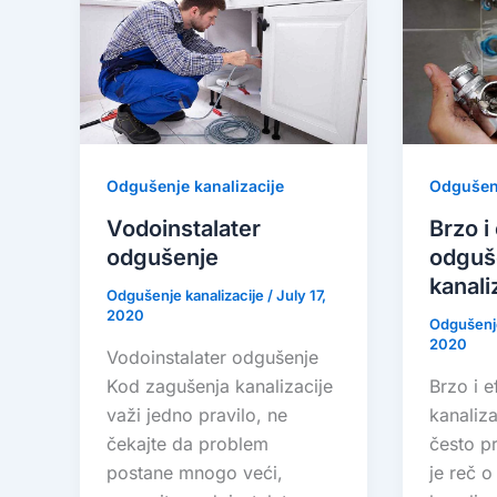
Odgušenje kanalizacije
Odgušenj
Vodoinstalater
Brzo i
odgušenje
odguš
kanali
Odgušenje kanalizacije
/
July 17,
2020
Odgušenje
2020
Vodoinstalater odgušenje
Kod zagušenja kanalizacije
Brzo i 
važi jedno pravilo, ne
kanaliza
čekajte da problem
često p
postane mnogo veći,
je reč 