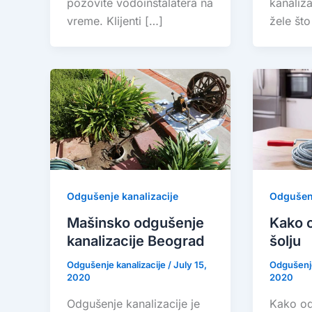
pozovite vodoinstalatera na
kanaliza
vreme. Klijenti […]
žele što
Odgušenje kanalizacije
Odgušenj
Mašinsko odgušenje
Kako 
kanalizacije Beograd
šolju
Odgušenje kanalizacije
/
July 15,
Odgušenje
2020
2020
Odgušenje kanalizacije je
Kako od