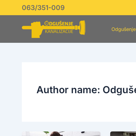
Skip
063/351-009
to
content
Odgušenje 
Author name: Odguše