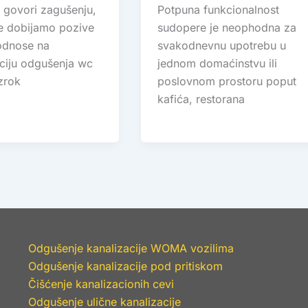
 govori zagušenju,
Potpuna funkcionalnost
e dobijamo pozive
sudopere je neophodna za
 odnose na
svakodnevnu upotrebu u
nciju odgušenja wc
jednom domaćinstvu ili
zrok
poslovnom prostoru poput
kafića, restorana
Odgušenje kanalizacije WOMA vozilima
Odgušenje kanalizacije pod pritiskom
Čišćenje kanalizacionih cevi
Odgušenje ulične kanalizacije