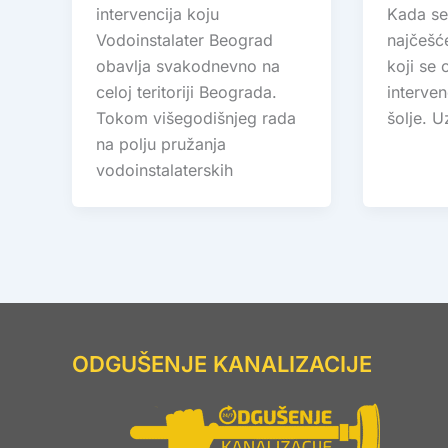
intervencija koju
Kada se
Vodoinstalater Beograd
najčešć
obavlja svakodnevno na
koji se
celoj teritoriji Beograda.
interve
Tokom višegodišnjeg rada
šolje. U
na polju pružanja
vodoinstalaterskih
ODGUŠENJE KANALIZACIJE