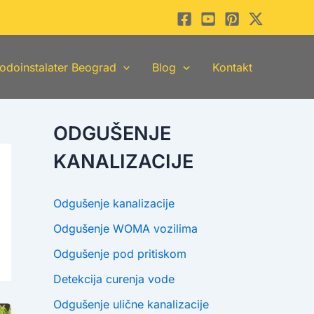
odoinstalater Beograd
Blog
Kontakt
ODGUŠENJE
KANALIZACIJE
Odgušenje kanalizacije
Odgušenje WOMA vozilima
Odgušenje pod pritiskom
Detekcija curenja vode
Odgušenje ulične kanalizacije