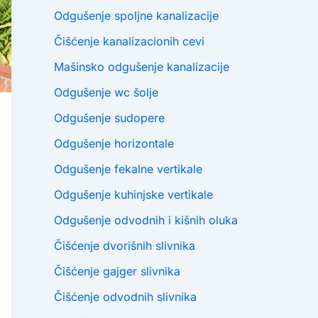
Odgušenje spoljne kanalizacije
Čišćenje kanalizacionih cevi
Mašinsko odgušenje kanalizacije
Odgušenje wc šolje
Odgušenje sudopere
Odgušenje horizontale
Odgušenje fekalne vertikale
Odgušenje kuhinjske vertikale
Odgušenje odvodnih i kišnih oluka
Čišćenje dvorišnih slivnika
Čišćenje gajger slivnika
Čišćenje odvodnih slivnika